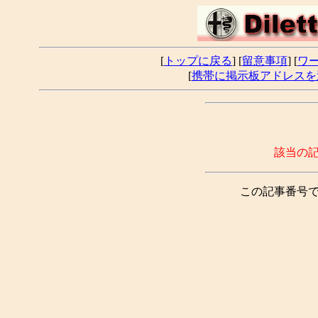
[
トップに戻る
] [
留意事項
] [
ワ
[
携帯に掲示板アドレスを
該当の
この記事番号