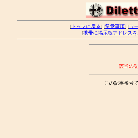
[
トップに戻る
] [
留意事項
] [
ワ
[
携帯に掲示板アドレスを
該当の
この記事番号