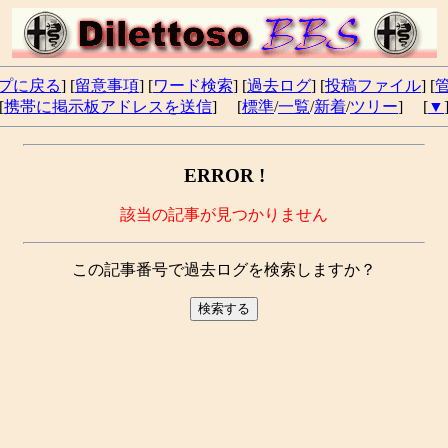
プに戻る
] [
留意事項
] [
ワード検索
] [
過去ログ
] [
投稿ファイル
] [
[
携帯に掲示板アドレスを送信
] [
標準
/
一覧
/
新着
/
ツリー
] [
▼
ERROR !
該当の記事が見つかりません
この記事番号で過去ログを検索しますか？