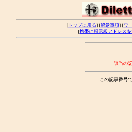
[
トップに戻る
] [
留意事項
] [
ワ
[
携帯に掲示板アドレスを
該当の
この記事番号