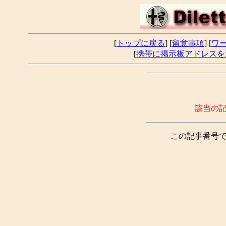
[
トップに戻る
] [
留意事項
] [
ワ
[
携帯に掲示板アドレスを
該当の
この記事番号