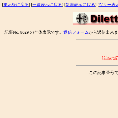
[
掲示板に戻る
] [
一覧表示に戻る
] [
新着表示に戻る
] [
ツリー表
- 記事No.
8029
の全体表示です。
返信フォーム
から返信出来ま
該当の
この記事番号