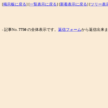
[
掲示板に戻る
] [
一覧表示に戻る
] [
新着表示に戻る
] [
ツリー表
- 記事No.
7750
の全体表示です。
返信フォーム
から返信出来ま