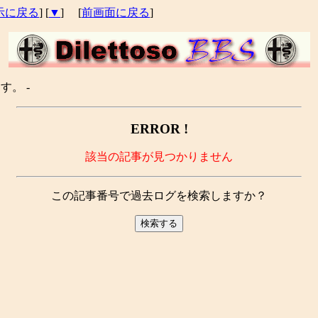
示に戻る
] [
▼
] [
前画面に戻る
]
す。 -
ERROR !
該当の記事が見つかりません
この記事番号で過去ログを検索しますか？