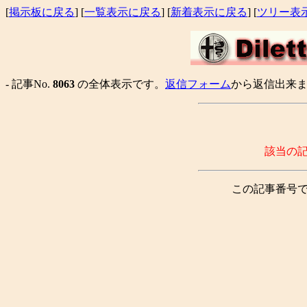
[
掲示板に戻る
] [
一覧表示に戻る
] [
新着表示に戻る
] [
ツリー表
- 記事No.
8063
の全体表示です。
返信フォーム
から返信出来ま
該当の
この記事番号