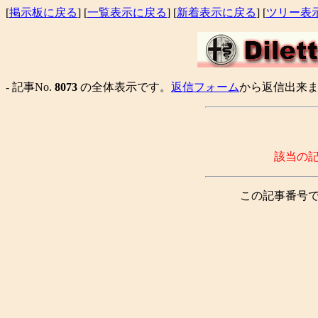
[
掲示板に戻る
] [
一覧表示に戻る
] [
新着表示に戻る
] [
ツリー表
- 記事No.
8073
の全体表示です。
返信フォーム
から返信出来ま
該当の
この記事番号