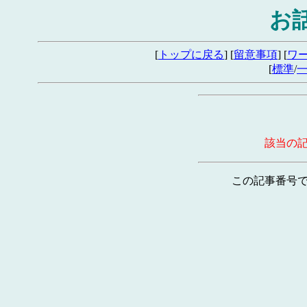
お
[
トップに戻る
] [
留意事項
] [
ワ
[
標準
/
該当の
この記事番号