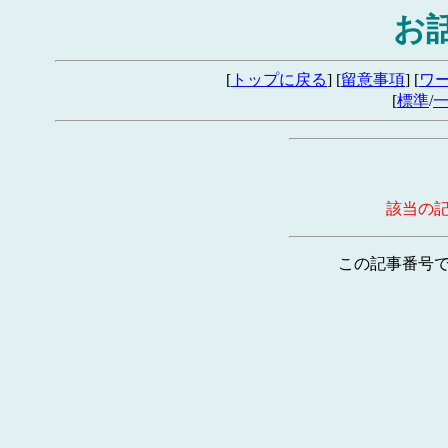
お
[
トップに戻る
] [
留意事項
] [
ワ
[
標準
/
該当の
この記事番号