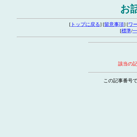
お
[
トップに戻る
] [
留意事項
] [
ワ
[
標準
/
該当の
この記事番号