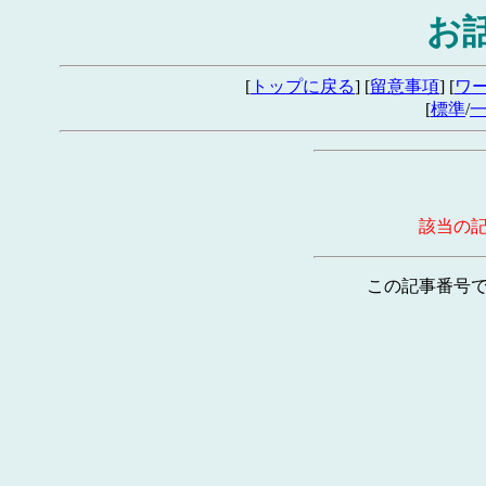
お
[
トップに戻る
] [
留意事項
] [
ワ
[
標準
/
該当の
この記事番号