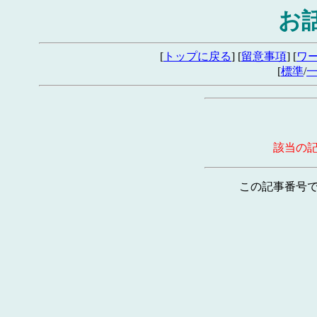
お
[
トップに戻る
] [
留意事項
] [
ワ
[
標準
/
該当の
この記事番号