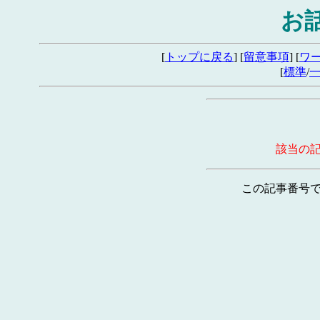
お
[
トップに戻る
] [
留意事項
] [
ワ
[
標準
/
該当の
この記事番号