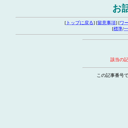
お
[
トップに戻る
] [
留意事項
] [
ワ
[
標準
/
該当の
この記事番号