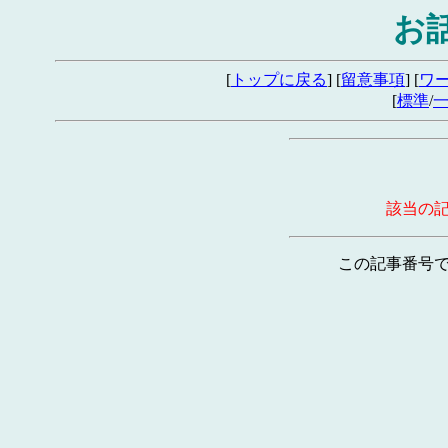
お
[
トップに戻る
] [
留意事項
] [
ワ
[
標準
/
該当の
この記事番号