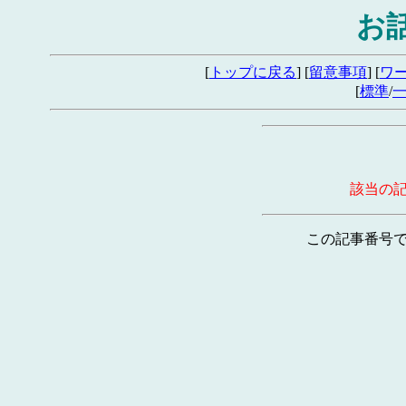
お
[
トップに戻る
] [
留意事項
] [
ワ
[
標準
/
該当の
この記事番号