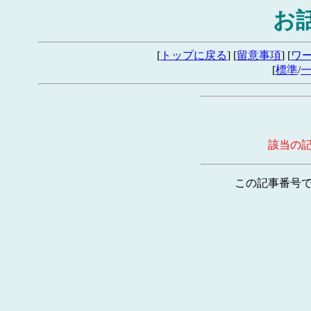
お
[
トップに戻る
] [
留意事項
] [
ワ
[
標準
/
該当の
この記事番号