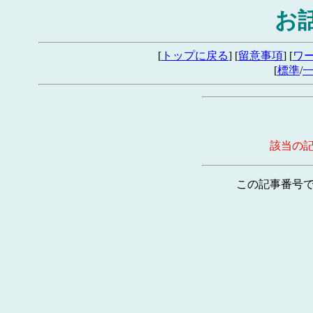
お
[
トップに戻る
] [
留意事項
] [
ワ
[
標準
/
該当の
この記事番号