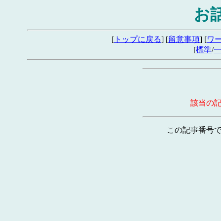
お
[
トップに戻る
] [
留意事項
] [
ワ
[
標準
/
該当の
この記事番号