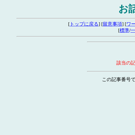
お
[
トップに戻る
] [
留意事項
] [
ワ
[
標準
/
該当の
この記事番号