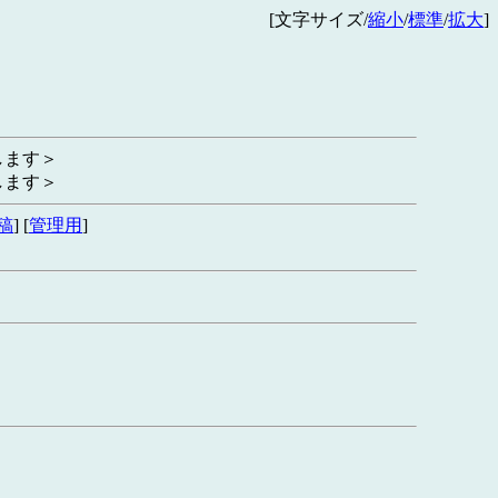
[文字サイズ/
縮小
/
標準
/
拡大
]
します＞
します＞
稿
] [
管理用
]