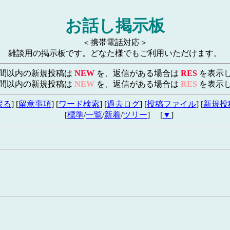
お話し掲示板
＜携帯電話対応＞
雑談用の掲示板です。どなた様でもご利用いただけます。
時間以内の新規投稿は
NEW
を、返信がある場合は
RES
を表示
時間以内の新規投稿は
NEW
を、返信がある場合は
RES
を表示
戻る
] [
留意事項
] [
ワード検索
] [
過去ログ
] [
投稿ファイル
] [
新規投
[
標準
/
一覧
/
新着
/
ツリー
] [
▼
]