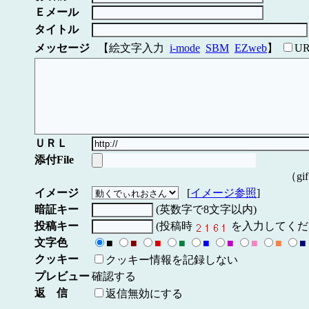
Ｅメール
タイトル
メッセージ
【絵文字入力
i-mode
SBM
EZweb
】
U
ＵＲＬ
添付File
（gi
イメージ
[
イメージ参照
]
暗証キー
(英数字で8文字以内)
投稿キー
(投稿時
を入力してくだ
文字色
■
■
■
■
■
■
■
■
■
クッキー
クッキー情報を記録しない
プレビュー
確認する
返 信
返信無効にする