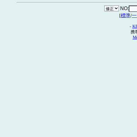
NO:
[
標準
/
一
-
K
携
Mo