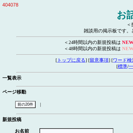
404078
お
＜
雑談用の掲示板です。
＜24時間以内の新規投稿は
NE
＜48時間以内の新規投稿は
NE
[
トップに戻る
] [
留意事項
] [
ワード検
[
標準
/
一覧表示
ページ移動
|
新規投稿
お名前