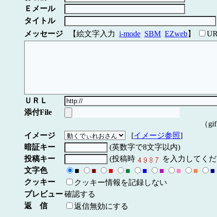
Ｅメール
タイトル
メッセージ
【絵文字入力
i-mode
SBM
EZweb
】
U
ＵＲＬ
添付File
（gi
イメージ
[
イメージ参照
]
暗証キー
(英数字で8文字以内)
投稿キー
(投稿時
を入力してくだ
文字色
■
■
■
■
■
■
■
■
■
クッキー
クッキー情報を記録しない
プレビュー
確認する
返 信
返信無効にする