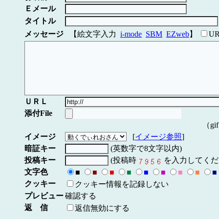
Ｅメール
タイトル
メッセージ
【絵文字入力
i-mode
SBM
EZweb
】
U
ＵＲＬ
添付File
（gi
イメージ
[
イメージ参照
]
暗証キー
(英数字で8文字以内)
投稿キー
(投稿時
を入力してくだ
文字色
■
■
■
■
■
■
■
■
■
クッキー
クッキー情報を記録しない
プレビュー
確認する
返 信
返信無効にする