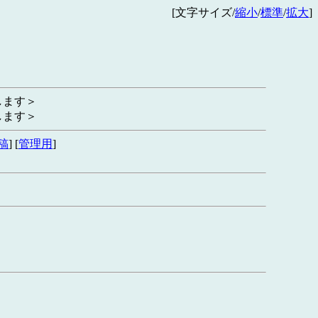
[文字サイズ/
縮小
/
標準
/
拡大
]
します＞
します＞
稿
] [
管理用
]