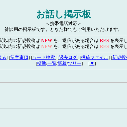
お話し掲示板
＜携帯電話対応＞
雑談用の掲示板です。どなた様でもご利用いただけます。
時間以内の新規投稿は
NEW
を、返信がある場合は
RES
を表示
時間以内の新規投稿は
NEW
を、返信がある場合は
RES
を表示
戻る
] [
留意事項
] [
ワード検索
] [
過去ログ
] [
投稿ファイル
] [
新規投
[
標準
/
一覧
/
新着
/
ツリー
] [
▼
]