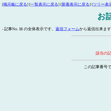
[
掲示板に戻る
] [
一覧表示に戻る
] [
新着表示に戻る
] [
ツリー表
お
- 記事No.
11
の全体表示です。
返信フォーム
から返信出来ます。
該当の
この記事番号