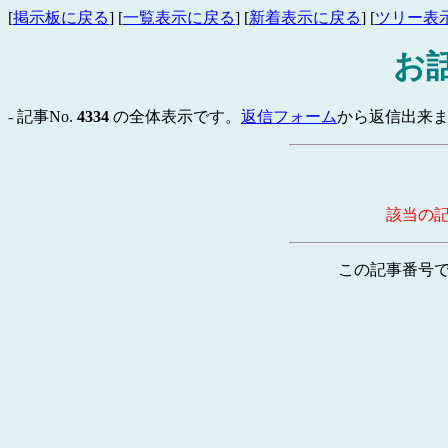
[
掲示板に戻る
] [
一覧表示に戻る
] [
新着表示に戻る
] [
ツリー表
お
- 記事No.
4334
の全体表示です。
返信フォーム
から返信出来ま
該当の
この記事番号