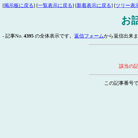
[
掲示板に戻る
] [
一覧表示に戻る
] [
新着表示に戻る
] [
ツリー表
お
- 記事No.
4395
の全体表示です。
返信フォーム
から返信出来ま
該当の
この記事番号