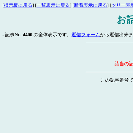
[
掲示板に戻る
] [
一覧表示に戻る
] [
新着表示に戻る
] [
ツリー表
お
- 記事No.
4400
の全体表示です。
返信フォーム
から返信出来ま
該当の
この記事番号