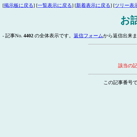
[
掲示板に戻る
] [
一覧表示に戻る
] [
新着表示に戻る
] [
ツリー表
お
- 記事No.
4402
の全体表示です。
返信フォーム
から返信出来ま
該当の
この記事番号