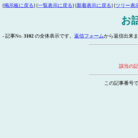
[
掲示板に戻る
] [
一覧表示に戻る
] [
新着表示に戻る
] [
ツリー表
お
- 記事No.
3102
の全体表示です。
返信フォーム
から返信出来ま
該当の
この記事番号