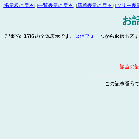
[
掲示板に戻る
] [
一覧表示に戻る
] [
新着表示に戻る
] [
ツリー表
お
- 記事No.
3536
の全体表示です。
返信フォーム
から返信出来ま
該当の
この記事番号