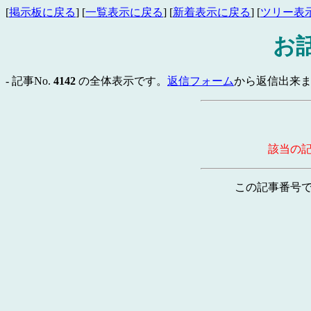
[
掲示板に戻る
] [
一覧表示に戻る
] [
新着表示に戻る
] [
ツリー表
お
- 記事No.
4142
の全体表示です。
返信フォーム
から返信出来ま
該当の
この記事番号