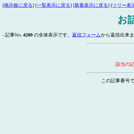
[
掲示板に戻る
] [
一覧表示に戻る
] [
新着表示に戻る
] [
ツリー表
お
- 記事No.
4200
の全体表示です。
返信フォーム
から返信出来ま
該当の
この記事番号