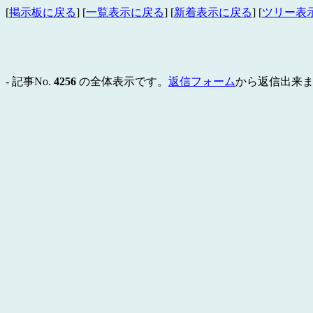
[
掲示板に戻る
] [
一覧表示に戻る
] [
新着表示に戻る
] [
ツリー表
- 記事No.
4256
の全体表示です。
返信フォーム
から返信出来ま