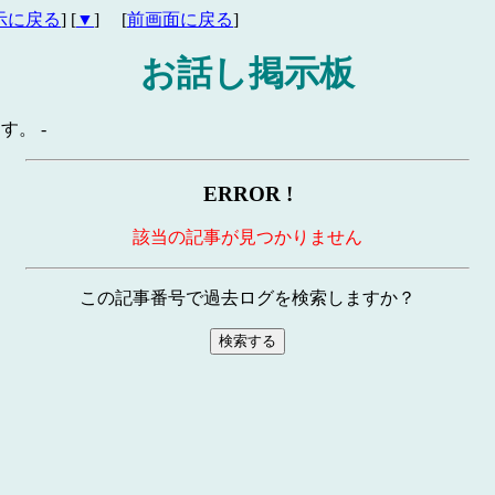
示に戻る
] [
▼
] [
前画面に戻る
]
お話し掲示板
す。 -
ERROR !
該当の記事が見つかりません
この記事番号で過去ログを検索しますか？