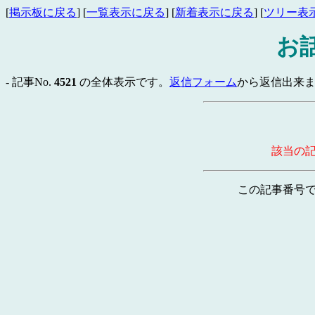
[
掲示板に戻る
] [
一覧表示に戻る
] [
新着表示に戻る
] [
ツリー表
お
- 記事No.
4521
の全体表示です。
返信フォーム
から返信出来ま
該当の
この記事番号