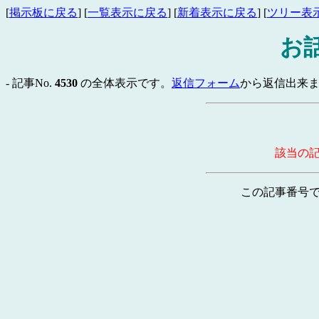
[
掲示板に戻る
] [
一覧表示に戻る
] [
新着表示に戻る
] [
ツリー表
お
- 記事No.
4530
の全体表示です。
返信フォーム
から返信出来ま
該当の
この記事番号