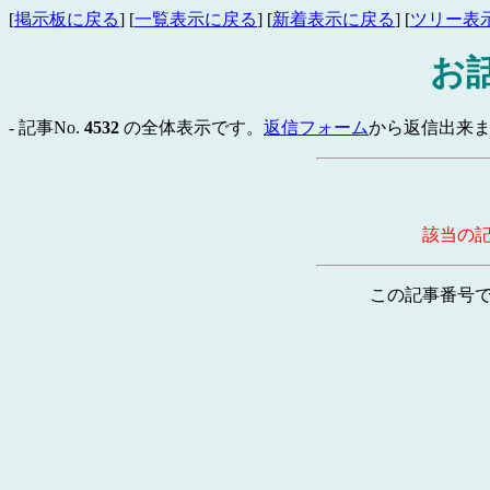
[
掲示板に戻る
] [
一覧表示に戻る
] [
新着表示に戻る
] [
ツリー表
お
- 記事No.
4532
の全体表示です。
返信フォーム
から返信出来ま
該当の
この記事番号