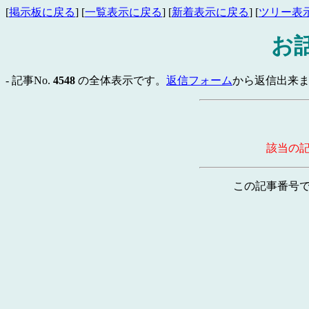
[
掲示板に戻る
] [
一覧表示に戻る
] [
新着表示に戻る
] [
ツリー表
お
- 記事No.
4548
の全体表示です。
返信フォーム
から返信出来ま
該当の
この記事番号