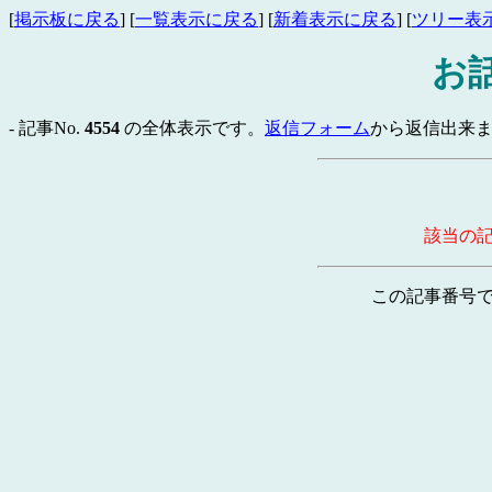
[
掲示板に戻る
] [
一覧表示に戻る
] [
新着表示に戻る
] [
ツリー表
お
- 記事No.
4554
の全体表示です。
返信フォーム
から返信出来ま
該当の
この記事番号