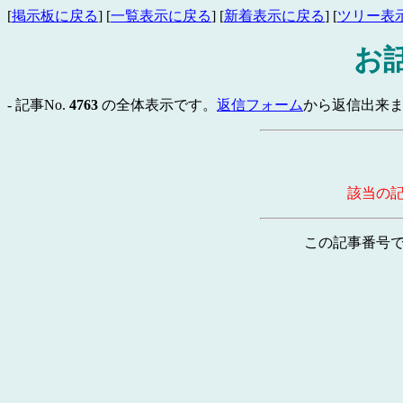
[
掲示板に戻る
] [
一覧表示に戻る
] [
新着表示に戻る
] [
ツリー表
お
- 記事No.
4763
の全体表示です。
返信フォーム
から返信出来ま
該当の
この記事番号