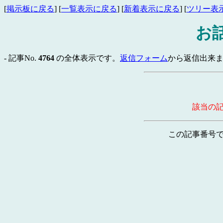
[
掲示板に戻る
] [
一覧表示に戻る
] [
新着表示に戻る
] [
ツリー表
お
- 記事No.
4764
の全体表示です。
返信フォーム
から返信出来ま
該当の
この記事番号