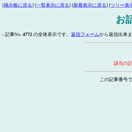
[
掲示板に戻る
] [
一覧表示に戻る
] [
新着表示に戻る
] [
ツリー表
お
- 記事No.
4772
の全体表示です。
返信フォーム
から返信出来ま
該当の
この記事番号