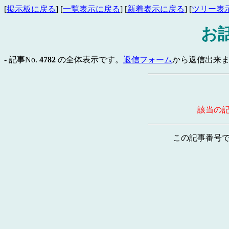
[
掲示板に戻る
] [
一覧表示に戻る
] [
新着表示に戻る
] [
ツリー表
お
- 記事No.
4782
の全体表示です。
返信フォーム
から返信出来ま
該当の
この記事番号