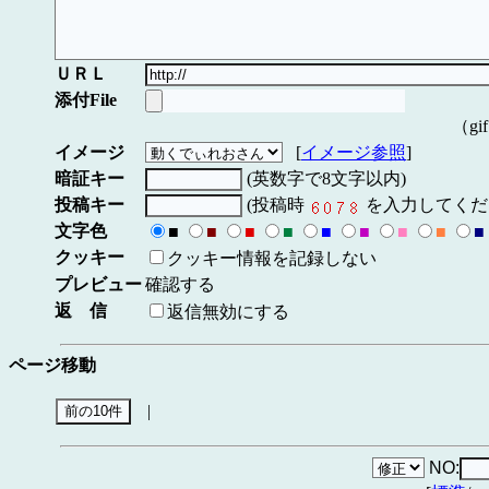
ＵＲＬ
添付File
（gi
イメージ
[
イメージ参照
]
暗証キー
(英数字で8文字以内)
投稿キー
(投稿時
を入力してくだ
文字色
■
■
■
■
■
■
■
■
■
クッキー
クッキー情報を記録しない
プレビュー
確認する
返 信
返信無効にする
ページ移動
|
NO: