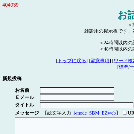
404039
お
＜
雑談用の掲示板です。
＜24時間以内
＜48時間以内
[
トップに戻る
] [
留意事項
] [
ワード検
[
標準
/
新規投稿
お名前
Ｅメール
タイトル
メッセージ
【絵文字入力
i-mode
SBM
EZweb
】
U