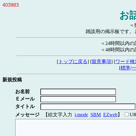
403983
お
＜
雑談用の掲示板です。
＜24時間以内
＜48時間以内
[
トップに戻る
] [
留意事項
] [
ワード検
[
標準
/
新規投稿
お名前
Ｅメール
タイトル
メッセージ
【絵文字入力
i-mode
SBM
EZweb
】
U