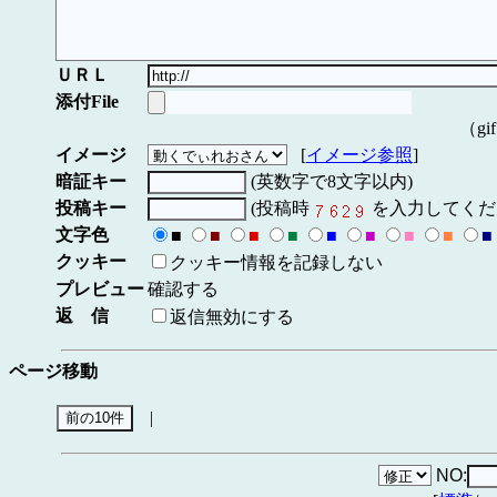
ＵＲＬ
添付File
（gi
イメージ
[
イメージ参照
]
暗証キー
(英数字で8文字以内)
投稿キー
(投稿時
を入力してくだ
文字色
■
■
■
■
■
■
■
■
■
クッキー
クッキー情報を記録しない
プレビュー
確認する
返 信
返信無効にする
ページ移動
|
NO: