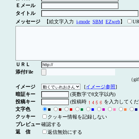
Ｅメール
タイトル
メッセージ
【絵文字入力
i-mode
SBM
EZweb
】
U
ＵＲＬ
添付File
（gi
イメージ
[
イメージ参照
]
暗証キー
(英数字で8文字以内)
投稿キー
(投稿時
を入力してくだ
文字色
■
■
■
■
■
■
■
■
■
クッキー
クッキー情報を記録しない
プレビュー
確認する
返 信
返信無効にする