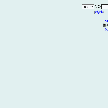
NO:
[
標準
/
一
-
K
携
Mo