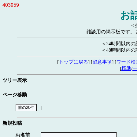
403959
お
＜
雑談用の掲示板です。
＜24時間以内
＜48時間以内
[
トップに戻る
] [
留意事項
] [
ワード検
[
標準
/
ツリー表示
ページ移動
|
新規投稿
お名前