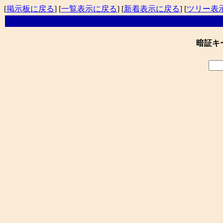
[
掲示板に戻る
] [
一覧表示に戻る
] [
新着表示に戻る
] [
ツリー表
暗証キ