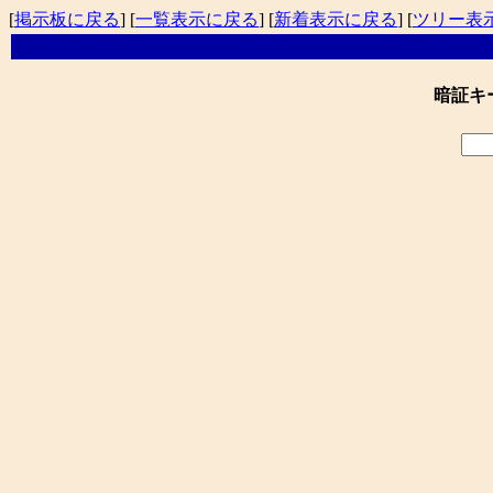
[
掲示板に戻る
] [
一覧表示に戻る
] [
新着表示に戻る
] [
ツリー表
暗証キ