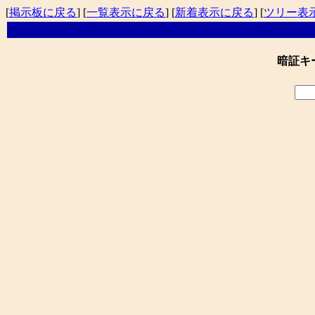
[
掲示板に戻る
] [
一覧表示に戻る
] [
新着表示に戻る
] [
ツリー表
暗証キ